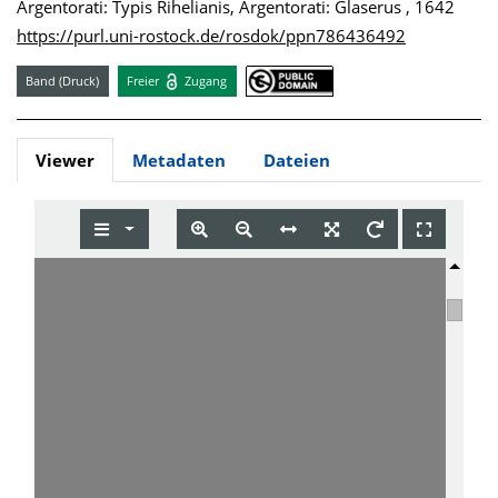
Argentorati: Typis Rihelianis, Argentorati: Glaserus , 1642
https://purl.uni-rostock.de/rosdok/ppn786436492
Band (Druck)
Freier
Zugang
Viewer
Metadaten
Dateien