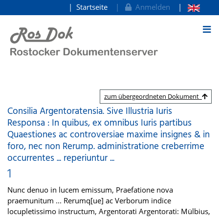
Startseite
Anmelden
zum Inhalt
zum übergeordneten Dokument
Consilia Argentoratensia. Sive Illustria Iuris
Responsa : In quibus, ex omnibus Iuris partibus
Quaestiones ac controversiae maxime insignes & in
foro, nec non Rerump. administratione creberrime
occurrentes ... reperiuntur ...
1
Nunc denuo in lucem emissum, Praefatione nova
praemunitum ... Rerumq[ue] ac Verborum indice
locupletissimo instructum, Argentorati Argentorati: Mülbius,