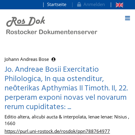
Startseite
Anmelden
zum Inhalt
Johann Andreas Bose
Jo. Andreae Bosii Exercitatio
Philologica, In qua ostenditur,
neōterikas Apthymias II Timoth. II, 22.
perperam exponi novas vel novarum
rerum cupiditates: ...
Editio altera, alicubi aucta & interpolata, Ienae Ienae: Nisius ,
1660
https://purl.uni-rostock.de/rosdok/ppn788764977