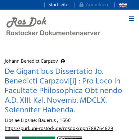
Startseite
Anmelden
zum Inhalt
Johann Benedict Carpzov
De Gigantibus Dissertatio Jo.
Benedicti Carpzovi[i] : Pro Loco In
Facultate Philosophica Obtinendo
A.D. XIII. Kal. Novemb. MDCLX.
Solenniter Habenda.
Lipsiae Lipsiae: Bauerus , 1660
https://purl.uni-rostock.de/rosdok/ppn788764829