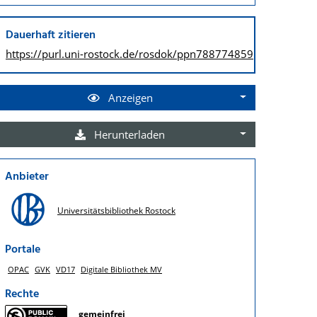
Dauerhaft zitieren
https://purl.uni-rostock.de/
rosdok/ppn788774859
Anzeigen
Herunterladen
Anbieter
Universitätsbibliothek Rostock
Portale
OPAC
GVK
VD17
Digitale Bibliothek MV
Rechte
gemeinfrei