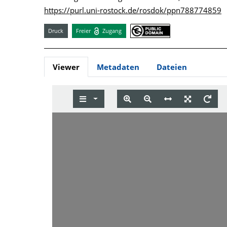
https://purl.uni-rostock.de/rosdok/ppn788774859
Druck
Freier
Zugang
Viewer
Metadaten
Dateien