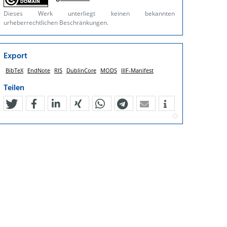
Dieses Werk unterliegt keinen bekannten
urheberrechtlichen Beschränkungen.
Export
BibTeX
EndNote
RIS
DublinCore
MODS
IIIF-Manifest
Teilen
tweet
teilen
mitteilen
teilen
teilen
teilen
mail