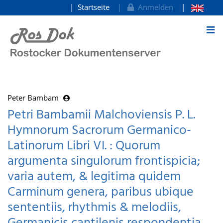
Startseite
Anmelden
zum Inhalt
Peter Bambam
Petri Bambamii Malchoviensis P. L.
Hymnorum Sacrorum Germanico-
Latinorum Libri VI. : Quorum
argumenta singulorum frontispicia;
varia autem, & legitima quidem
Carminum genera, paribus ubique
sententiis, rhythmis & melodiis,