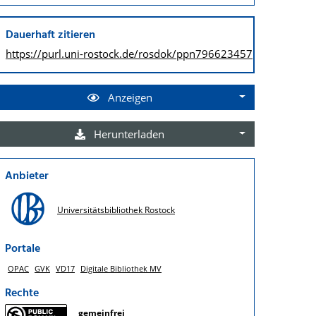
Dauerhaft zitieren
https://purl.uni-rostock.de/
rosdok/ppn796623457
Anzeigen
Herunterladen
Anbieter
Universitätsbibliothek Rostock
Portale
OPAC
GVK
VD17
Digitale Bibliothek MV
Rechte
gemeinfrei