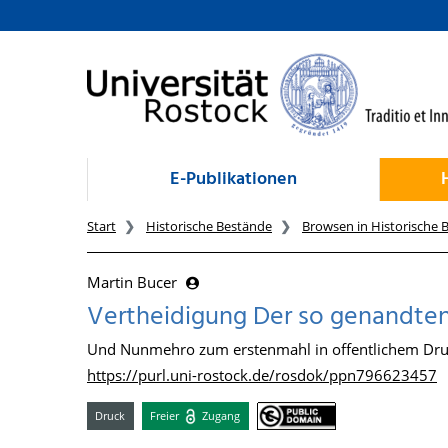
zum Inhalt
E-Publikationen
Start
Historische Bestände
Browsen in Historische 
Martin Bucer
Vertheidigung Der so genandten
Und Nunmehro zum erstenmahl in offentlichem Druck
https://purl.uni-rostock.de/rosdok/ppn796623457
Druck
Freier
Zugang