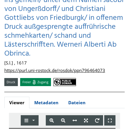
ins gemein/ unter dem Namen Jacobi
von Ungerßdorff/ und Christiani
Gottliebs von Friedburgk/ in offenem
Druck außgesprengte auffrührische
schmehkarten/ schand und
Lästerschrifften. Werneri Alberti Ab
Obrinca.
[S.l.] , 1617
https://purl.uni-rostock.de/rosdok/ppn796464073
Druck
Freier
Zugang
Viewer
Metadaten
Dateien