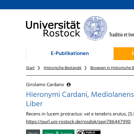
zum Inhalt
E-Publikationen
Start
Historische Bestände
Browsen in Historische 
Girolamo Cardano
Hieronymi Cardani, Mediolanensi
Liber
Recens in lucem protractus: vel e tenebris erutus, [S.l
https://purl.uni-rostock.de/rosdok/ppn786447990
Druck
Freier
Zugang