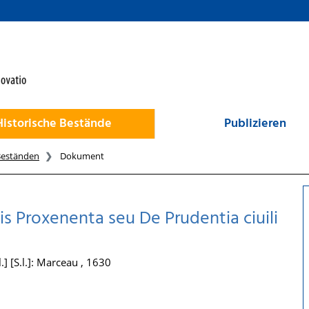
Historische Bestände
Publizieren
Beständen
Dokument
s Proxenenta seu De Prudentia ciuili
.] [S.l.]: Marceau , 1630