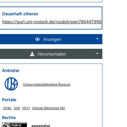
Dauerhaft zitieren
https://purl.uni-rostock.de/
rosdok/ppn786447990
Anzeigen
Herunterladen
Anbieter
Universitätsbibliothek Rostock
Portale
OPAC
GVK
VD17
Digitale Bibliothek MV
Rechte
gemeinfrei