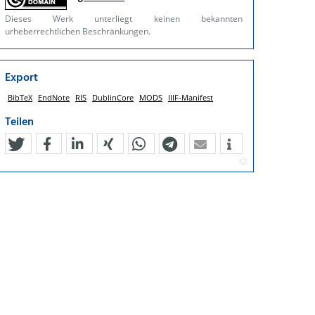
Dieses Werk unterliegt keinen bekannten
urheberrechtlichen Beschränkungen.
Export
BibTeX
EndNote
RIS
DublinCore
MODS
IIIF-Manifest
Teilen
tweet
teilen
mitteilen
teilen
teilen
teilen
mail