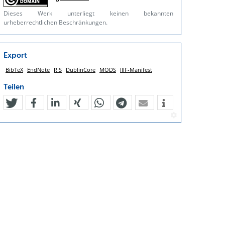
Dieses Werk unterliegt keinen bekannten
urheberrechtlichen Beschränkungen.
Export
BibTeX
EndNote
RIS
DublinCore
MODS
IIIF-Manifest
Teilen
tweet
teilen
mitteilen
teilen
teilen
teilen
mail