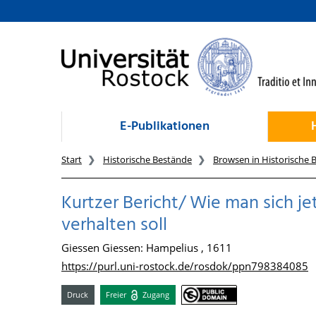
zum Inhalt
E-Publikationen
Start
Historische Bestände
Browsen in Historische 
Kurtzer Bericht/ Wie man sich je
verhalten soll
Giessen Giessen: Hampelius , 1611
https://purl.uni-rostock.de/rosdok/ppn798384085
Druck
Freier
Zugang