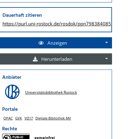
Dauerhaft zitieren
https://purl.uni-rostock.de/
rosdok/ppn798384085
Anzeigen
Herunterladen
Anbieter
Universitätsbibliothek Rostock
Portale
OPAC
GVK
VD17
Digitale Bibliothek MV
Rechte
gemeinfrei