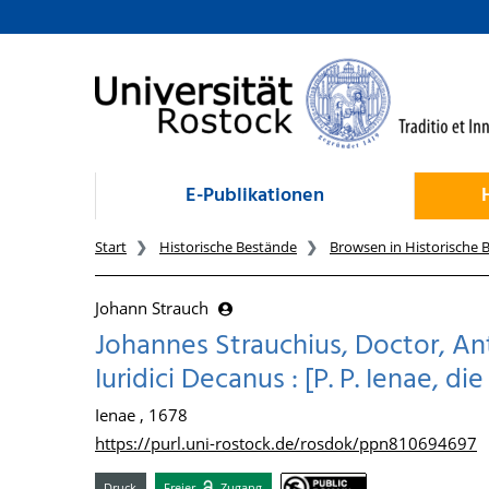
zum Inhalt
E-Publikationen
Start
Historische Bestände
Browsen in Historische 
Johann Strauch
Johannes Strauchius, Doctor, An
Iuridici Decanus : [P. P. Ienae, di
Ienae , 1678
https://purl.uni-rostock.de/rosdok/ppn810694697
Druck
Freier
Zugang