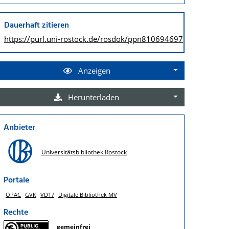
Dauerhaft zitieren
https://purl.uni-rostock.de/
rosdok/ppn810694697
Anzeigen
Herunterladen
Anbieter
Universitätsbibliothek Rostock
Portale
OPAC
GVK
VD17
Digitale Bibliothek MV
Rechte
gemeinfrei