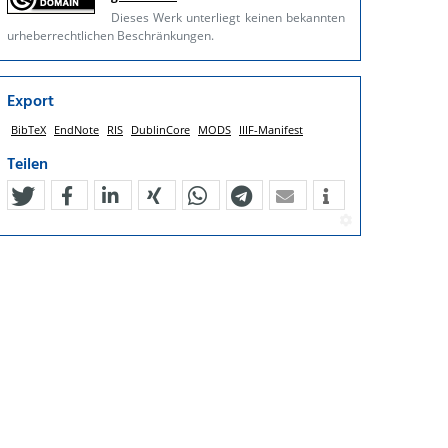
Dieses Werk unterliegt keinen bekannten
urheberrechtlichen Beschränkungen.
Export
BibTeX
EndNote
RIS
DublinCore
MODS
IIIF-Manifest
Teilen
tweet
teilen
mitteilen
teilen
teilen
teilen
mail