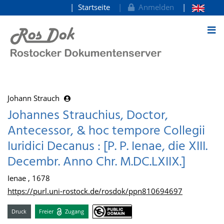
Startseite
Anmelden
zum Inhalt
Johann Strauch
Johannes Strauchius, Doctor,
Antecessor, & hoc tempore Collegii
Iuridici Decanus : [P. P. Ienae, die XIII.
Decembr. Anno Chr. M.DC.LXIIX.]
Ienae , 1678
https://purl.uni-rostock.de/rosdok/ppn810694697
Druck
Freier
Zugang