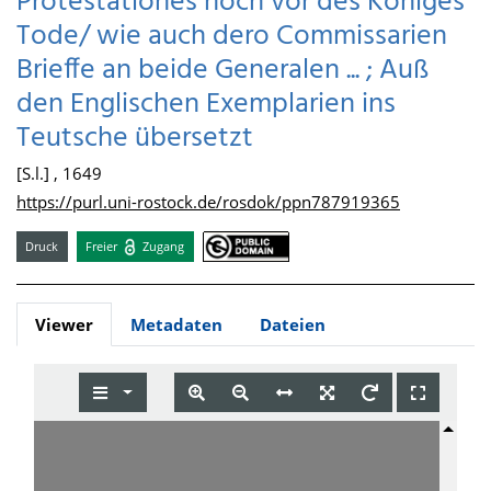
Protestationes noch vor des Königes
Tode/ wie auch dero Commissarien
Brieffe an beide Generalen ... ; Auß
den Englischen Exemplarien ins
Teutsche übersetzt
[S.l.] , 1649
https://purl.uni-rostock.de/rosdok/ppn787919365
Druck
Freier
Zugang
Viewer
Metadaten
Dateien