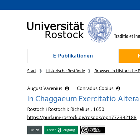
zum Inhalt
E-Publikationen
Start
Historische Bestände
Browsen in Historische 
August Varenius
Conradus Copius
In Chaggaeum Exercitatio Altera
Rostochii Rostochii: Richelius , 1650
https://purl.uni-rostock.de/rosdok/ppn772392188
Druck
Freier
Zugang