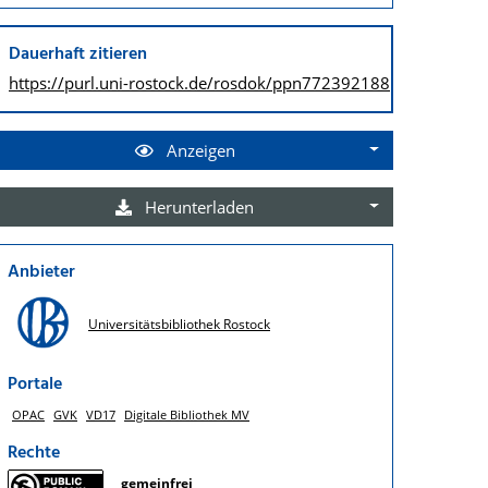
Dauerhaft zitieren
https://purl.uni-rostock.de/
rosdok/ppn772392188
Anzeigen
Herunterladen
Anbieter
Universitätsbibliothek Rostock
Portale
OPAC
GVK
VD17
Digitale Bibliothek MV
Rechte
gemeinfrei