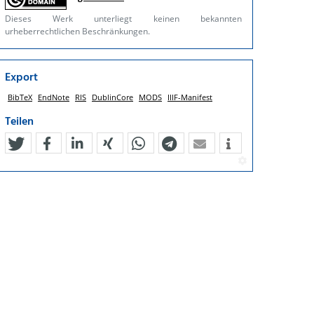
Dieses Werk unterliegt keinen bekannten
urheberrechtlichen Beschränkungen.
Export
BibTeX
EndNote
RIS
DublinCore
MODS
IIIF-Manifest
Teilen
tweet
teilen
mitteilen
teilen
teilen
teilen
mail