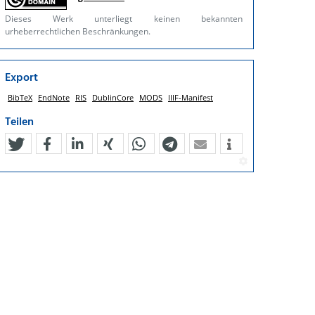
Dieses Werk unterliegt keinen bekannten
urheberrechtlichen Beschränkungen.
Export
BibTeX
EndNote
RIS
DublinCore
MODS
IIIF-Manifest
Teilen
tweet
teilen
mitteilen
teilen
teilen
teilen
mail