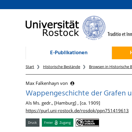
zum Inhalt
E-Publikationen
Start
Historische Bestände
Browsen in Historische 
Max Falkenhayn von
Wappengeschichte der Grafen u
Als Ms. gedr., [Hamburg] , [ca. 1909]
https://purl.uni-rostock.de/rosdok/ppn751419613
Druck
Freier
Zugang