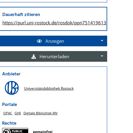
Dauerhaft zitieren
https://purl.uni-rostock.de/
rosdok/ppn751419613
Anzeigen
Herunterladen
Anbieter
Universitätsbibliothek Rostock
Portale
OPAC
GVK
Digitale Bibliothek MV
Rechte
gemeinfrei