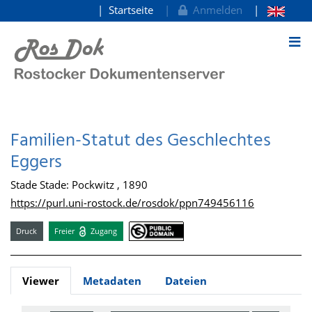
Startseite
Anmelden
zum Inhalt
Familien-Statut des Geschlechtes
Eggers
Stade Stade: Pockwitz , 1890
https://purl.uni-rostock.de/rosdok/ppn749456116
Druck
Freier
Zugang
Viewer
Metadaten
Dateien