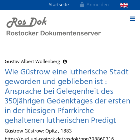
Startseite
Anmelden
zum Inhalt
Gustav Albert Wollenberg
Wie Güstrow eine lutherische Stadt
geworden und geblieben ist :
Ansprache bei Gelegenheit des
350jährigen Gedenktages der ersten
in der hiesigen Pfarrkirche
gehaltenen lutherischen Predigt
Güstrow Güstrow: Opitz , 1883
https://purl.uni-rostock.de/rosdok/ppn798860316