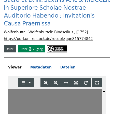
Sacro Et D. IIII. Sextilis A. R. S. MDCCLII.
In Superiore Scholae Nostrae
Auditorio Habendo ; Invitationis
Causa Praemissa
Wolfenbutteli Wolfenbutteli: Bindseilius , [1752]
https://purl.uni-rostock.de/rosdok/ppn815774842
Druck
Freier
Zugang
Viewer
Metadaten
Dateien