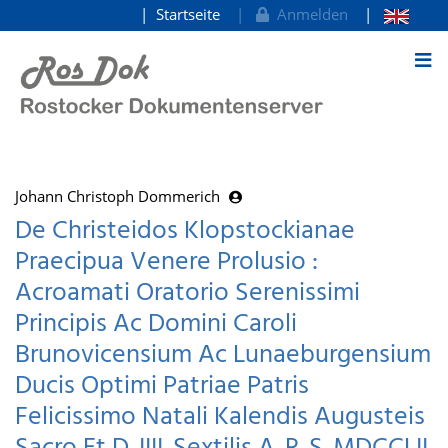
Startseite
Anmelden
zum Inhalt
Johann Christoph Dommerich
De Christeidos Klopstockianae
Praecipua Venere Prolusio :
Acroamati Oratorio Serenissimi
Principis Ac Domini Caroli
Brunovicensium Ac Lunaeburgensium
Ducis Optimi Patriae Patris
Felicissimo Natali Kalendis Augusteis