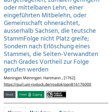
aufgetragenen, zumalen geringern
oder mittelbaren Lehn, einer
eingeführten Mitbelehn, oder
Gemeinschaft ohnerachtet,
ausserhalb Sachsen, die teutsche
StammFolge nicht Platz greife;
Sondern nach Erlöschung eines
Stammes, die Seiten-Verwandten
nach Grades Vortheil zur Folge
gerufen werden
Meiningen Meiningen: Hartmann , [1762]
https://purl.uni-rostock.de/rosdok/ppn816176000
Druck
Freier
Zugang