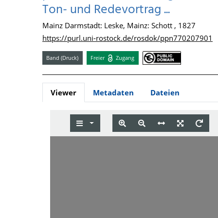
Ton- und Redevortrag ...
Mainz Darmstadt: Leske, Mainz: Schott , 1827
https://purl.uni-rostock.de/rosdok/ppn770207901
Band (Druck)
Freier
Zugang
Viewer
Metadaten
Dateien