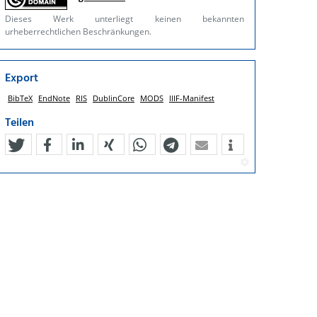
Dieses Werk unterliegt keinen bekannten
urheberrechtlichen Beschränkungen.
Export
BibTeX
EndNote
RIS
DublinCore
MODS
IIIF-Manifest
Teilen
tweet
teilen
mitteilen
teilen
teilen
teilen
mail