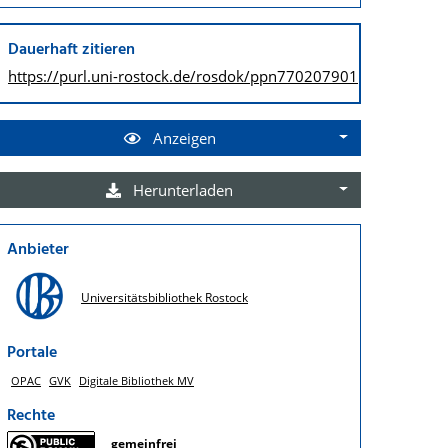
Dauerhaft zitieren
https://purl.uni-rostock.de/
rosdok/ppn770207901
Anzeigen
Herunterladen
Anbieter
Universitätsbibliothek Rostock
Portale
OPAC
GVK
Digitale Bibliothek MV
Rechte
gemeinfrei