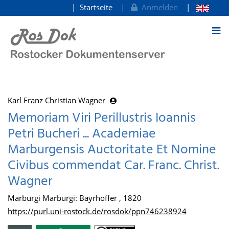
Startseite
Anmelden
zum Inhalt
Karl Franz Christian Wagner
Memoriam Viri Perillustris Ioannis
Petri Bucheri ... Academiae
Marburgensis Auctoritate Et Nomine
Civibus commendat Car. Franc. Christ.
Wagner
Marburgi Marburgi: Bayrhoffer , 1820
https://purl.uni-rostock.de/rosdok/ppn746238924