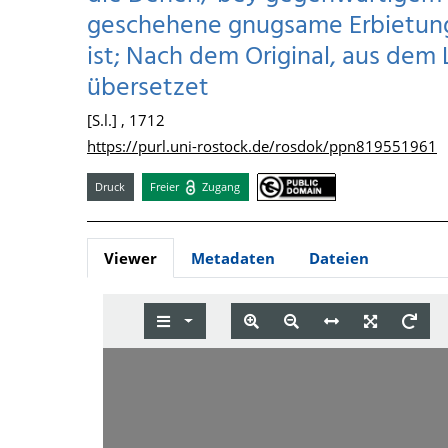
geschehene gnugsame Erbietung
ist; Nach dem Original, aus dem 
übersetzet
[S.l.] , 1712
https://purl.uni-rostock.de/rosdok/ppn819551961
Druck
Freier
Zugang
Viewer
Metadaten
Dateien