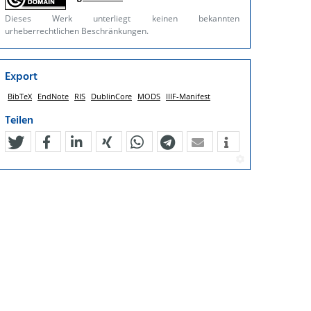
Dieses Werk unterliegt keinen bekannten
urheberrechtlichen Beschränkungen.
Export
BibTeX
EndNote
RIS
DublinCore
MODS
IIIF-Manifest
Teilen
tweet
teilen
mitteilen
teilen
teilen
teilen
mail