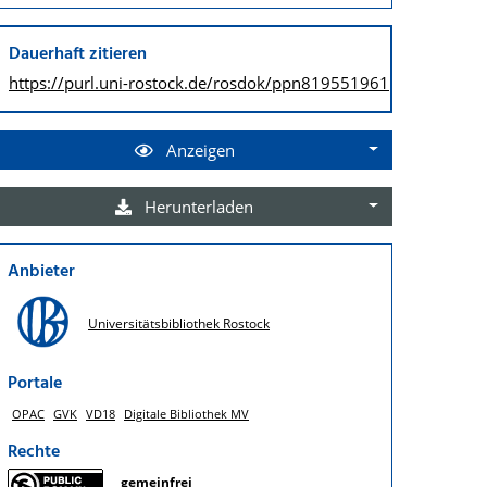
Dauerhaft zitieren
https://purl.uni-rostock.de/
rosdok/ppn819551961
Anzeigen
Herunterladen
Anbieter
Universitätsbibliothek Rostock
Portale
OPAC
GVK
VD18
Digitale Bibliothek MV
Rechte
gemeinfrei