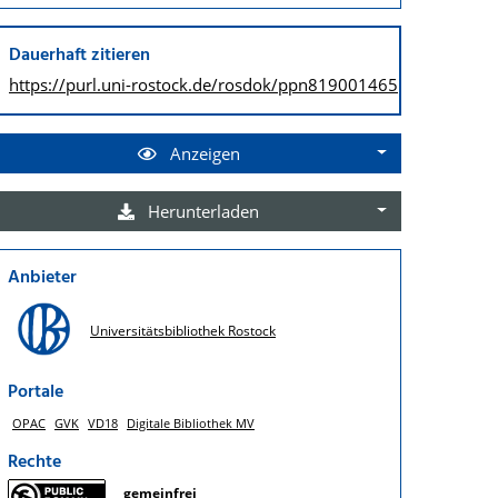
Dauerhaft zitieren
https://purl.uni-rostock.de/
rosdok/ppn819001465
Anzeigen
Herunterladen
Anbieter
Universitätsbibliothek Rostock
Portale
OPAC
GVK
VD18
Digitale Bibliothek MV
Rechte
gemeinfrei