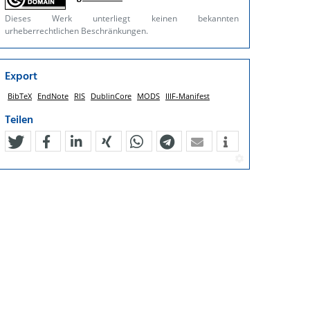
Dieses Werk unterliegt keinen bekannten
urheberrechtlichen Beschränkungen.
Export
BibTeX
EndNote
RIS
DublinCore
MODS
IIIF-Manifest
Teilen
tweet
teilen
mitteilen
teilen
teilen
teilen
mail