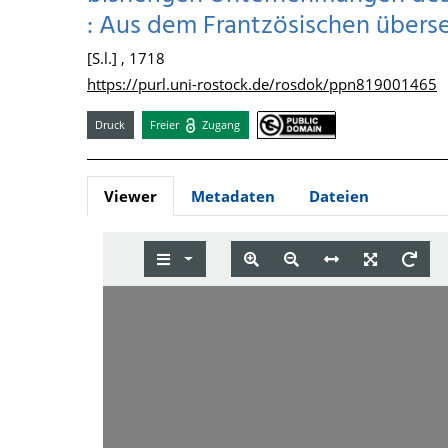
: Aus dem Frantzösischen übers
[S.l.] , 1718
https://purl.uni-rostock.de/rosdok/ppn819001465
Druck
Freier
Zugang
Viewer
Metadaten
Dateien