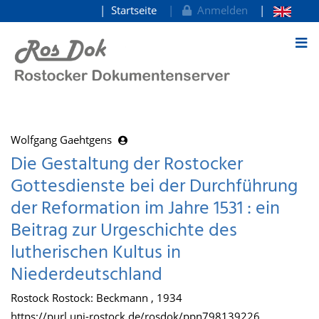
Startseite
Anmelden
zum Inhalt
Wolfgang Gaehtgens
Die Gestaltung der Rostocker
Gottesdienste bei der Durchführung
der Reformation im Jahre 1531 : ein
Beitrag zur Urgeschichte des
lutherischen Kultus in
Niederdeutschland
Rostock Rostock: Beckmann , 1934
https://purl.uni-rostock.de/rosdok/ppn798139226