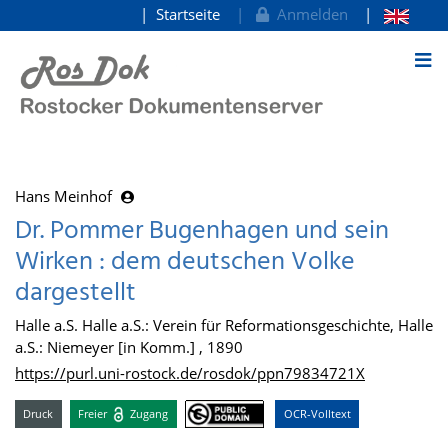
Startseite
Anmelden
zum Inhalt
Hans Meinhof
Dr. Pommer Bugenhagen und sein
Wirken : dem deutschen Volke
dargestellt
Halle a.S. Halle a.S.: Verein für Reformationsgeschichte, Halle
a.S.: Niemeyer [in Komm.] , 1890
https://purl.uni-rostock.de/rosdok/ppn79834721X
Druck
Freier
Zugang
OCR-Volltext