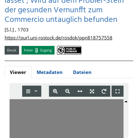
lässet ; Wird auf dem Probier-Stein
der gesunden Vernunfft zum
Commercio untauglich befunden
[S.l.] , 1703
https://purl.uni-rostock.de/rosdok/ppn818757558
Druck
Freier
Zugang
Viewer
Metadaten
Dateien