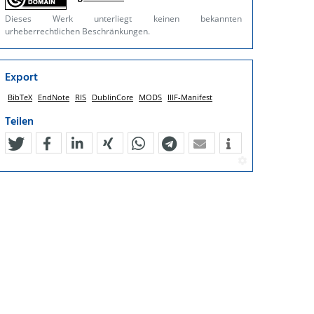
Dieses Werk unterliegt keinen bekannten
urheberrechtlichen Beschränkungen.
Export
BibTeX
EndNote
RIS
DublinCore
MODS
IIIF-Manifest
Teilen
tweet
teilen
mitteilen
teilen
teilen
teilen
mail