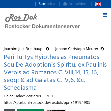
Startseite
Anmelden
zum Inhalt
Joachim Just Breithaupt
Johann Christoph Meurer
Peri Tu Tys Hyiothesias Pneumatos
Seu De Adoptionis Spiritu, ex Paulinis
Verbis ad Romanos C. VIII,14, 15, 16,
seqq: & ad Galatas C. IV,6. &c.
Schediasma
Halae Halae: Zeitlerus , 1700
https://purl.uni-rostock.de/rosdok/ppn819194905