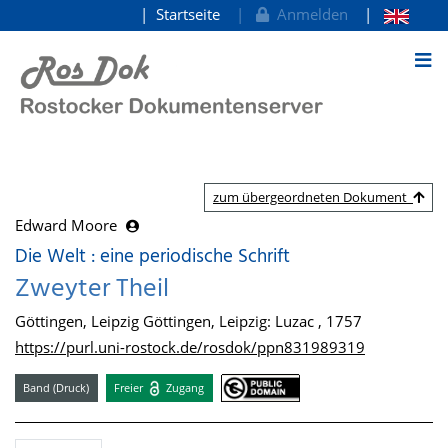
Startseite
Anmelden
zum Inhalt
zum übergeordneten Dokument
Edward Moore
Die Welt : eine periodische Schrift
Zweyter Theil
Göttingen, Leipzig Göttingen, Leipzig: Luzac , 1757
https://purl.uni-rostock.de/rosdok/ppn831989319
Band (Druck)
Freier
Zugang