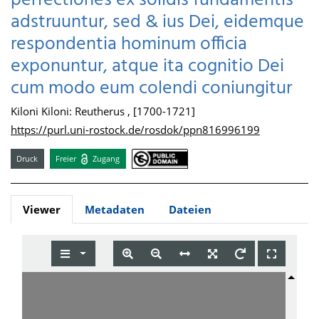
perfectiones ex solidis fundamentis
adstruuntur, sed & ius Dei, eidemque
respondentia hominum officia
exponuntur, atque ita cognitio Dei
cum modo eum colendi coniungitur
Kiloni Kiloni: Reutherus , [1700-1721]
https://purl.uni-rostock.de/rosdok/ppn816996199
Druck
Freier
Zugang
Viewer
Metadaten
Dateien