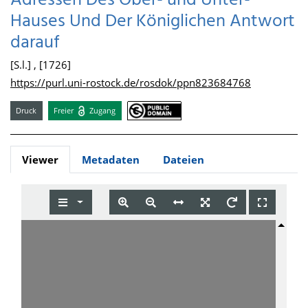
Adressen Des Ober- und Unter-
Hauses Und Der Königlichen Antwort
darauf
[S.l.] , [1726]
https://purl.uni-rostock.de/rosdok/ppn823684768
Druck
Freier
Zugang
Viewer
Metadaten
Dateien