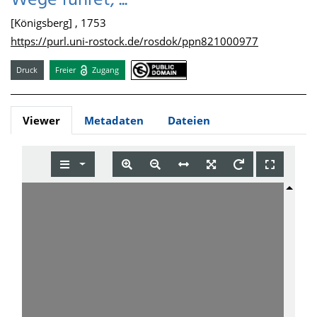
Wege führet, ...
[Königsberg] , 1753
https://purl.uni-rostock.de/rosdok/ppn821000977
Druck
Freier
Zugang
Viewer
Metadaten
Dateien