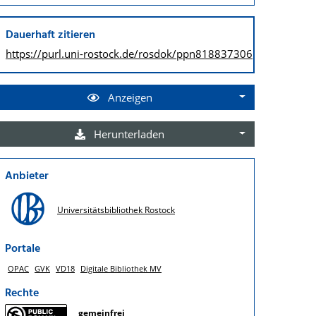
Dauerhaft zitieren
https://purl.uni-rostock.de/
rosdok/ppn818837306
Anzeigen
Herunterladen
Anbieter
Universitätsbibliothek Rostock
Portale
OPAC
GVK
VD18
Digitale Bibliothek MV
Rechte
gemeinfrei