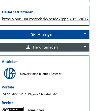
Dauerhaft zitieren
https://purl.uni-rostock.de/
rosdok/ppn818958677
Anzeigen
Herunterladen
Anbieter
Universitätsbibliothek Rostock
Portale
OPAC
GVK
VD18
Digitale Bibliothek MV
Rechte
gemeinfrei