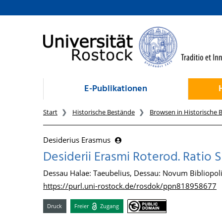
zum Inhalt
E-Publikationen
Start
Historische Bestände
Browsen in Historische 
Desiderius Erasmus
Desiderii Erasmi Roterod. Rati
Dessau Halae: Taeubelius, Dessau: Novum Bibliopol
https://purl.uni-rostock.de/rosdok/ppn818958677
Druck
Freier
Zugang