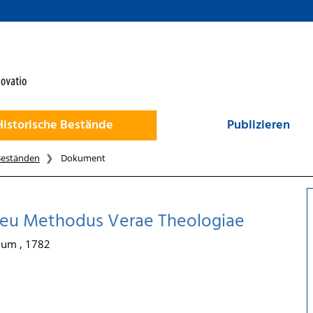
Historische Bestände
Publizieren
Beständen
Dokument
o Seu Methodus Verae Theologiae
ium , 1782