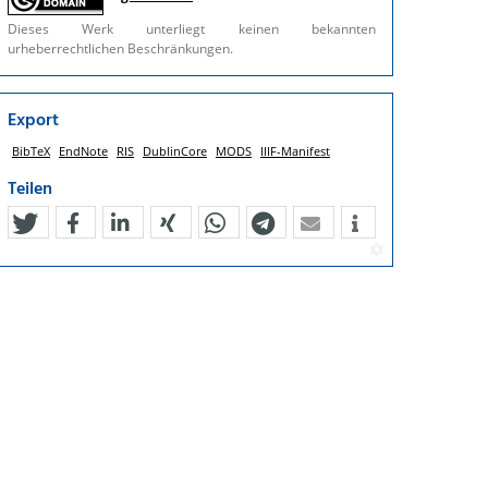
Dieses Werk unterliegt keinen bekannten
urheberrechtlichen Beschränkungen.
Export
BibTeX
EndNote
RIS
DublinCore
MODS
IIIF-Manifest
Teilen
tweet
teilen
mitteilen
teilen
teilen
teilen
mail