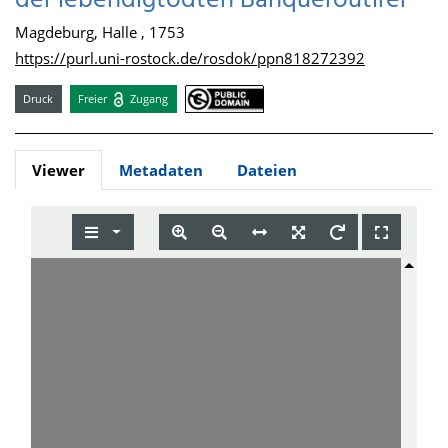
der lebendigtodten Banqueroutirer
Magdeburg, Halle , 1753
https://purl.uni-rostock.de/rosdok/ppn818272392
Druck
Freier
Zugang
Viewer
Metadaten
Dateien