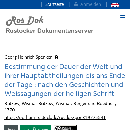
Startseite
Anmelden
zum Inhalt
Georg Heinrich Spenker
Bestimmung der Dauer der Welt und
ihrer Hauptabtheilungen bis ans Ende
der Tage : nach den Geschichten und
Weissagungen der heiligen Schrift
Bützow, Wismar Bützow, Wismar: Berger und Boedner ,
1770
https://purl.uni-rostock.de/rosdok/ppn819775541
Druck
Freier
Zugang