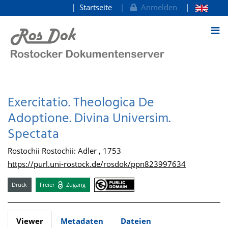
Startseite
Anmelden
zum Inhalt
Exercitatio. Theologica De
Adoptione. Divina Universim.
Spectata
Rostochii Rostochii: Adler , 1753
https://purl.uni-rostock.de/rosdok/ppn823997634
Druck
Freier
Zugang
Viewer
Metadaten
Dateien