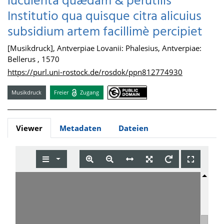
luculenta quædam & perutilis
Institutio qua quisque citra alicuius
subsidium artem facillimè percipiet
[Musikdruck], Antverpiae Lovanii: Phalesius, Antverpiae:
Bellerus , 1570
https://purl.uni-rostock.de/rosdok/ppn812774930
Musikdruck
Freier
Zugang
Viewer
Metadaten
Dateien