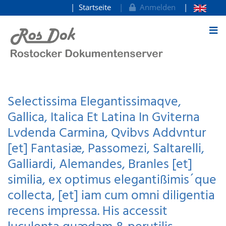
Startseite
Anmelden
zum Inhalt
Selectissima Elegantissimaqve,
Gallica, Italica Et Latina In Gviterna
Lvdenda Carmina, Qvibvs Addvntur
[et] Fantasiæ, Passomezi, Saltarelli,
Galliardi, Alemandes, Branles [et]
similia, ex optimus elegantißimis´que
collecta, [et] iam cum omni diligentia
recens impressa. His accessit