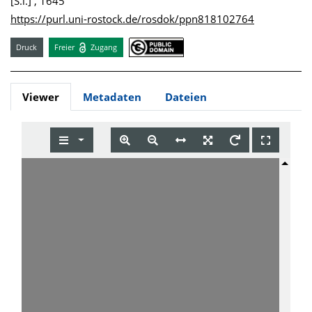
[S.l.] , 1645
https://purl.uni-rostock.de/rosdok/ppn818102764
Druck
Freier
Zugang
Viewer
Metadaten
Dateien