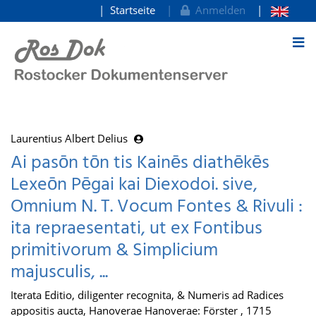
Startseite
Anmelden
zum Inhalt
Laurentius Albert Delius
Ai pasōn tōn tis Kainēs diathēkēs
Lexeōn Pēgai kai Diexodoi. sive,
Omnium N. T. Vocum Fontes & Rivuli :
ita repraesentati, ut ex Fontibus
primitivorum & Simplicium
majusculis, ...
Iterata Editio, diligenter recognita, & Numeris ad Radices
appositis aucta, Hanoverae Hanoverae: Förster , 1715