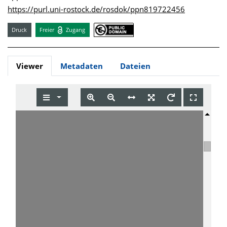
https://purl.uni-rostock.de/rosdok/ppn819722456
Druck
Freier
Zugang
Viewer
Metadaten
Dateien