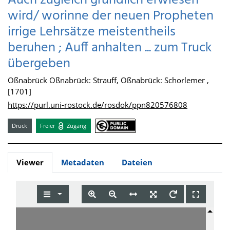
Auch zugleich gründlich erwiesen
wird/ worinne der neuen Propheten
irrige Lehrsätze meistentheils
beruhen ; Auff anhalten ... zum Truck
übergeben
Oßnabrück Oßnabrück: Strauff, Oßnabrück: Schorlemer ,
[1701]
https://purl.uni-rostock.de/rosdok/ppn820576808
Druck
Freier
Zugang
Viewer
Metadaten
Dateien