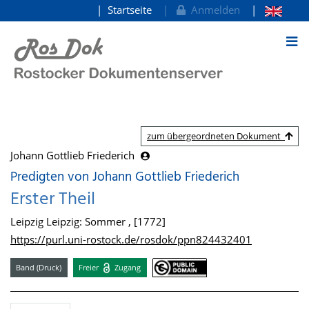
Startseite
Anmelden
zum Inhalt
zum übergeordneten Dokument
Johann Gottlieb Friederich
Predigten von Johann Gottlieb Friederich
Erster Theil
Leipzig Leipzig: Sommer , [1772]
https://purl.uni-rostock.de/rosdok/ppn824432401
Band (Druck)
Freier
Zugang