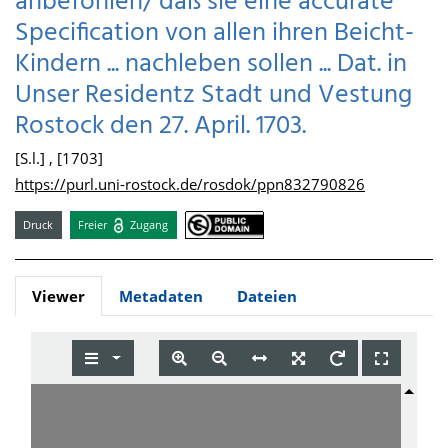
anbefohlen/ daß sie eine accurate
Specification von allen ihren Beicht-
Kindern ... nachleben sollen ... Dat. in
Unser Residentz Stadt und Vestung
Rostock den 27. April. 1703.
[S.l.] , [1703]
https://purl.uni-rostock.de/rosdok/ppn832790826
Druck
Freier
Zugang
Viewer
Metadaten
Dateien