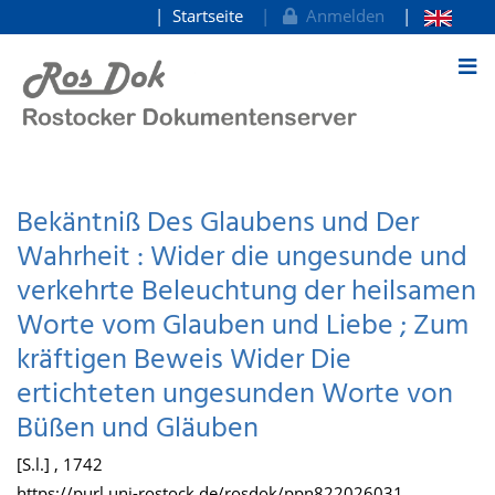
Startseite
Anmelden
zum Inhalt
Bekäntniß Des Glaubens und Der
Wahrheit : Wider die ungesunde und
verkehrte Beleuchtung der heilsamen
Worte vom Glauben und Liebe ; Zum
kräftigen Beweis Wider Die
ertichteten ungesunden Worte von
Büßen und Gläuben
[S.l.] , 1742
https://purl.uni-rostock.de/rosdok/ppn822026031