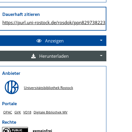
Dauerhaft zitieren
https://purl.uni-rostock.de/
rosdok/ppn829738223
Anzeigen
Herunterladen
Anbieter
Universitätsbibliothek Rostock
Portale
OPAC
GVK
VD18
Digitale Bibliothek MV
Rechte
gemeinfrei