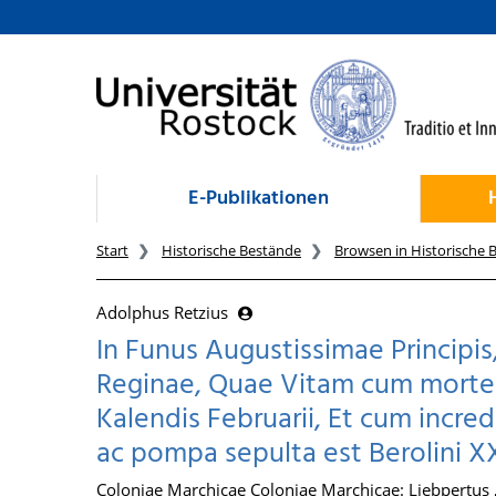
zum Inhalt
E-Publikationen
Start
Historische Bestände
Browsen in Historische 
Adolphus Retzius
In Funus Augustissimae Principi
Reginae, Quae Vitam cum morte
Kalendis Februarii, Et cum incre
ac pompa sepulta est Berolini XX
Coloniae Marchicae Coloniae Marchicae: Liebpertus 