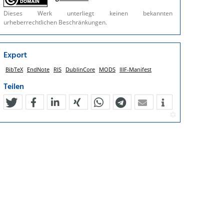
Dieses Werk unterliegt keinen bekannten
urheberrechtlichen Beschränkungen.
Export
BibTeX
EndNote
RIS
DublinCore
MODS
IIIF-Manifest
Teilen
tweet
teilen
mitteilen
teilen
teilen
teilen
mail