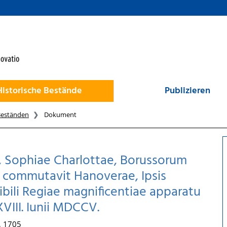
Historische Bestände
Publizieren
Beständen
Dokument
s, Sophiae Charlottae, Borussorum
 commutavit Hanoverae, Ipsis
dibili Regiae magnificentiae apparatu
VIII. Iunii MDCCV.
, 1705