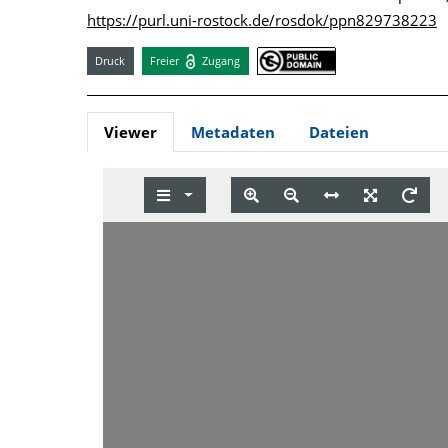
https://purl.uni-rostock.de/rosdok/ppn829738223
Druck
Freier
Zugang
Viewer
Metadaten
Dateien