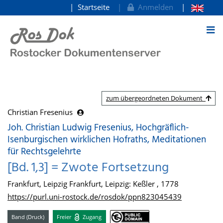
Startseite
Anmelden
zum Inhalt
zum übergeordneten Dokument
Christian Fresenius
Joh. Christian Ludwig Fresenius, Hochgräflich-
Isenburgischen wirklichen Hofraths, Meditationen
für Rechtsgelehrte
[Bd. 1,3] = Zwote Fortsetzung
Frankfurt, Leipzig Frankfurt, Leipzig: Keßler , 1778
https://purl.uni-rostock.de/rosdok/ppn823045439
Band (Druck)
Freier
Zugang