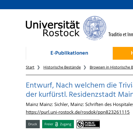
zum Inhalt
E-Publikationen
Start
Historische Bestände
Browsen in Historische 
Entwurf, Nach welchem die Trivi
der kurfürstl. Residenzstadt Ma
Mainz Mainz: Sichler, Mainz: Schriften des Hospital
https://purl.uni-rostock.de/rosdok/ppn823261115
Druck
Freier
Zugang