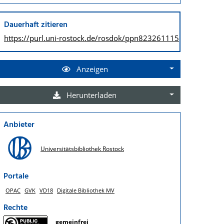
Dauerhaft zitieren
https://purl.uni-rostock.de/
rosdok/ppn823261115
Anzeigen
Herunterladen
Anbieter
Universitätsbibliothek Rostock
Portale
OPAC
GVK
VD18
Digitale Bibliothek MV
Rechte
gemeinfrei