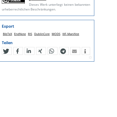
Dieses Werk unterliegt keinen bekannten
urheberrechtlichen Beschränkungen.
Export
BibTeX
EndNote
RIS
DublinCore
MODS
IIIF-Manifest
Teilen
tweet
teilen
mitteilen
teilen
teilen
teilen
mail