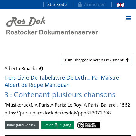
Startseite
Anmelden
zum Inhalt
zum übergeordneten Dokument
Alberto Ripa da
Tiers Livre De Tabelatvre De Lvth ... Par Maistre
Albert de Rippe Mantouan
3 : Contenant plusieurs chansons
[Musikdruck], A Paris A Paris: Le Roy, A Paris: Ballard , 1562
https://purl.uni-rostock.de/rosdok/ppn813071798
Band (Musikdruck)
Freier
Zugang