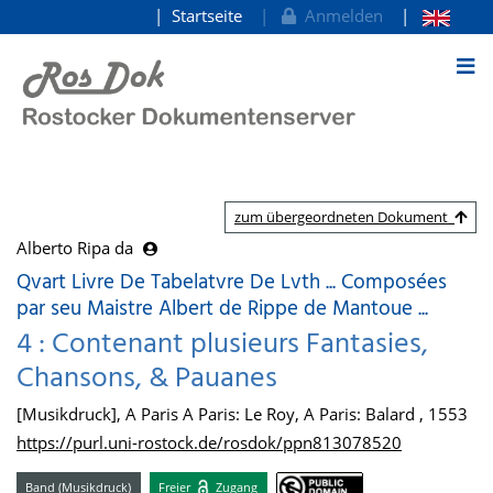
Startseite
Anmelden
zum Inhalt
zum übergeordneten Dokument
Alberto Ripa da
Qvart Livre De Tabelatvre De Lvth ... Composées
par seu Maistre Albert de Rippe de Mantoue ...
4 : Contenant plusieurs Fantasies,
Chansons, & Pauanes
[Musikdruck], A Paris A Paris: Le Roy, A Paris: Balard , 1553
https://purl.uni-rostock.de/rosdok/ppn813078520
Band (Musikdruck)
Freier
Zugang