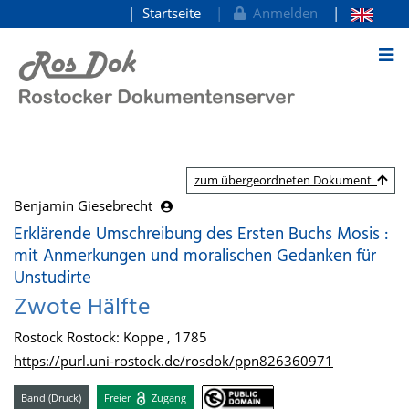
Startseite
Anmelden
zum Inhalt
zum übergeordneten Dokument
Benjamin Giesebrecht
Erklärende Umschreibung des Ersten Buchs Mosis :
mit Anmerkungen und moralischen Gedanken für
Unstudirte
Zwote Hälfte
Rostock Rostock: Koppe , 1785
https://purl.uni-rostock.de/rosdok/ppn826360971
Band (Druck)
Freier
Zugang