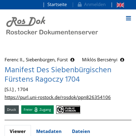
Startseite
Anmelden
zum Inhalt
Ferenc II., Siebenbürgen, Fürst
Miklós Bercsényi
Manifest Des Siebenbürgischen
Fürstens Ragoczy 1704
[S.l.] , 1704
https://purl.uni-rostock.de/rosdok/ppn826354106
Druck
Freier
Zugang
Viewer
Metadaten
Dateien